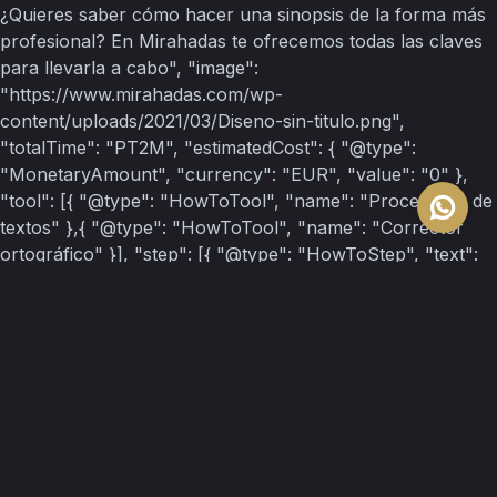
¿Quieres saber cómo hacer una sinopsis de la forma más
profesional? En Mirahadas te ofrecemos todas las claves
para llevarla a cabo", "image":
"https://www.mirahadas.com/wp-
content/uploads/2021/03/Diseno-sin-titulo.png",
"totalTime": "PT2M", "estimatedCost": { "@type":
"MonetaryAmount", "currency": "EUR", "value": "0" },
"tool": [{ "@type": "HowToTool", "name": "Procesador de
textos" },{ "@type": "HowToTool", "name": "Corrector
ortográfico" }], "step": [{ "@type": "HowToStep", "text":
"Saber cómo hacer una sinopsis buena del libro es
comprender que no se trata de un resumen de este, sino
una visión global del mismo. Los lectores no quieren que
les aburras con palabras que no le comunican nada: se
trata de vender tu historia, no de condensar la historia en
unas pocas líneas de manera forzada.", "image":
"https://www.mirahadas.com/wp-
content/uploads/2021/04/sinopsis-1.jpg", "name":
"Elabora un texto breve", "url":