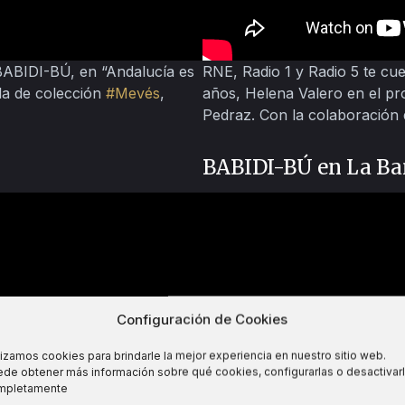
 BABIDI-BÚ, en “Andalucía es
RNE, Radio 1 y Radio 5 te cue
la de colección
#Mevés
,
años, Helena Valero en el pr
Pedraz. Con la colaboración
BABIDI-BÚ en La Ba
Configuración de Cookies
lizamos cookies para brindarle la mejor experiencia en nuestro sitio web.
de obtener más información sobre qué cookies, configurarlas o desactivar
mpletamente