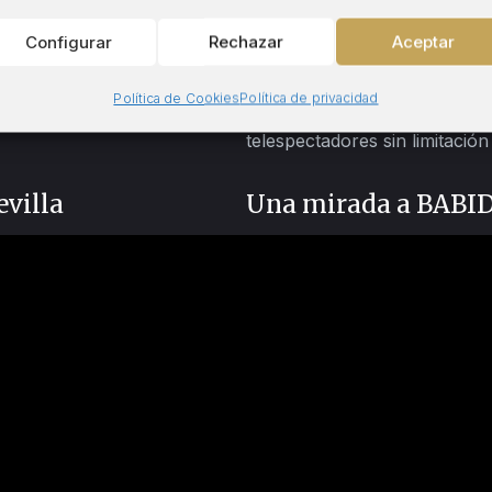
Configurar
Rechazar
Aceptar
ditorial infantil y juvenil
El programa infantil y juveni
Política de Cookies
Política de privacidad
Canal Sur Radio: De
recomienda nuestro Erika y la
telespectadores sin limitació
evilla
Una mirada a BABIDI