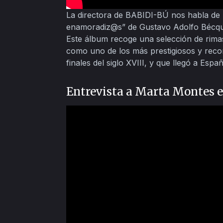
La directora de BABIDI-BÚ nos habla de “
enamoradiz@s” de Gustavo Adolfo Bécque
Este álbum recoge una selección de rimas
como uno de los más prestigiosos y recon
finales del siglo XVIII, y que llegó a Espa
Entrevista a Marta Montes e