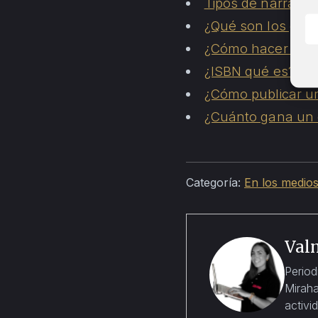
Tipos de narrador
¿Qué son los géner
¿Cómo hacer una 
¿ISBN qué es?
¿Cómo publicar un
¿Cuánto gana un e
Categoría:
En los medio
Val
Period
Miraha
activi