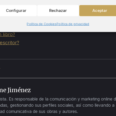
es
os literarios?
Configurar
Rechazar
Aceptar
biografía?
Política de Cookies
Política de privacidad
 libro?
scritor?
s
me Jiménez
ista. Es responsable de la comunicación y marketing online de
das, gestionando sus perfiles sociales, así como llevando a
dad comunicativa de sus obras y autores.