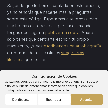
Según lo que te hemos contado en este artículo,
ya no tendrás que hacerte más la preguntas
sobre este código. Esperamos que tengas todo
mucho más claro y sepas qué hacer cuando
tengas que llegar a
publicar una obra
. Ahora
solo tienes que centrarte escribir tu propio
manuscrito, ya sea
escribiendo una autobiografía
o recurriendo a los distintos
subgéneros
literarios
que existen.
Configuración de Cookies
Partes del ISBN
Utilizamos cookies para brindarle la mejor experiencia en nuestro
sitio web. Puede obtener más información sobre qué cookies,
Estos trece números, como te explicamos,
configurarlas o desactivarlas completamente
forman parte de un código completo que se
Configurar
Rechazar
Aceptar
divide en 5 elementos que procedemos a