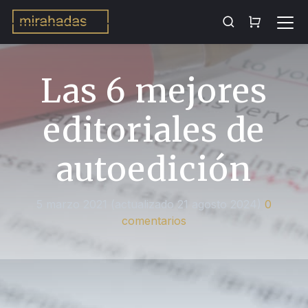
Las 6 mejores
editoriales de
autoedición
5 marzo 2021
(actualizado 21 agosto 2024)
0
comentarios