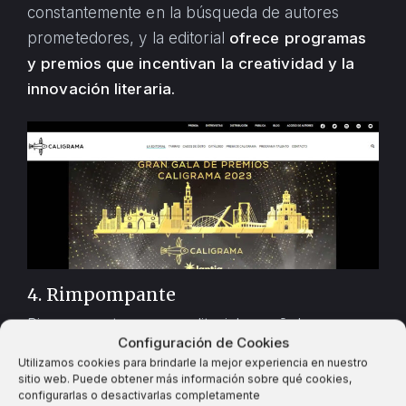
constantemente en la búsqueda de autores
prometedores, y la editorial
ofrece programas
y premios que incentivan la creatividad y la
innovación literaria.
4. Rimpompante
Rimpompante es una editorial española
Configuración de Cookies
especializada en la edición de cuentos y
Utilizamos cookies para brindarle la mejor experiencia en nuestro
libros infantiles de alta calidad,
cuyo enfoque
sitio web. Puede obtener más información sobre qué cookies,
configurarlas o desactivarlas completamente
está centrado en ofrecer a los más pequeños