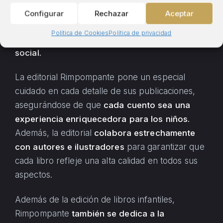
obras que no solo entretengan, sino que
Configurar
Rechazar
Aceptar
también
eduquen y fomenten valores
Política de Cookies
Política de privacidad
importantes para su desarrollo emocional y
social.
La editorial Rimpompante pone un especial
cuidado en cada detalle de sus publicaciones,
asegurándose de que
cada cuento sea una
experiencia enriquecedora para los niños.
Además, la editorial
colabora estrechamente
con autores e ilustradores
para garantizar que
cada libro refleje una alta calidad en todos sus
aspectos.
Además de la edición de libros infantiles,
Rimpompante
también se dedica a la